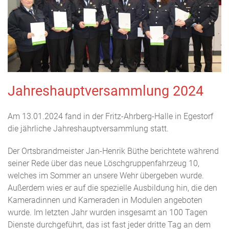
Jahreshauptversammlung 2024
Am 13.01.2024 fand in der Fritz-Ahrberg-Halle in Egestorf
die jährliche Jahreshauptversammlung statt.
Der Ortsbrandmeister Jan-Henrik Büthe berichtete während
seiner Rede über das neue Löschgruppenfahrzeug 10,
welches im Sommer an unsere Wehr übergeben wurde.
Außerdem wies er auf die spezielle Ausbildung hin, die den
Kameradinnen und Kameraden in Modulen angeboten
wurde. Im letzten Jahr wurden insgesamt an 100 Tagen
Dienste durchgeführt, das ist fast jeder dritte Tag an dem