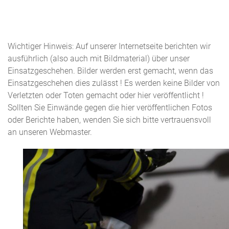
Wichtiger Hinweis: Auf unserer Internetseite berichten wir
ausführlich (also auch mit Bildmaterial) über unser
Einsatzgeschehen. Bilder werden erst gemacht, wenn das
Einsatzgeschehen dies zulässt ! Es werden keine Bilder von
Verletzten oder Toten gemacht oder hier veröffentlicht !
Sollten Sie Einwände gegen die hier veröffentlichen Fotos
oder Berichte haben, wenden Sie sich bitte vertrauensvoll
an unseren Webmaster.