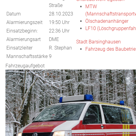
Straße
MTW
Datum
28.10.2023
(Mannschaftstransport
Ölschadenanhänger
Alarmierungszeit
19:50 Uhr
LF10 (Löschgruppenfah
Einsatzbeginn:
22:36 Uhr
Alarmierungsart
DME
Stadt Barsinghausen
Einsatzleiter
R. Stephan
Fahrzeug des Baubetri
Mannschaftsstärke
9
Fahrzeugaufgebot