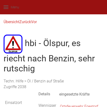
Menu
Übersicht
Zurück
Vor
hbi - Ölspur, es
riecht nach Benzin, sehr
rutschig
Techn. Hilfe > Öl / Benzin auf Straße
Zugriffe 2038
Details
eingesetzte Kräfte
Einsatzort
Wennigser
Ortsfeuerwehr Egestorf