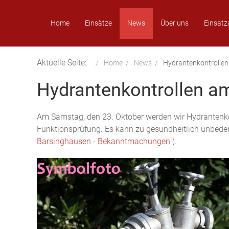
Home
Einsätze
News
Über uns
Einsatz
Aktuelle Seite:
Home
News
Hydrantenkontrollen
Hydrantenkontrollen a
Am Samstag, den 23. Oktober werden wir Hydrantenkon
Funktionsprüfung. Es kann zu gesundheitlich unbed
Barsinghausen - Bekanntmachungen
).